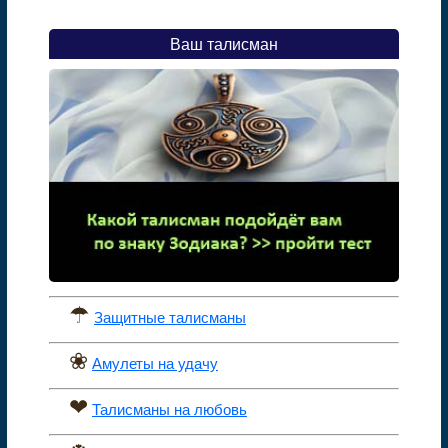
Ваш талисман
☂
Защитные талисманы
❀
Амулеты на удачу
❤
Талисманы на любовь