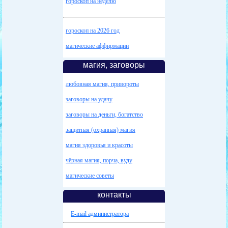
гороскоп на неделю
гороскоп на 2026 год
магические аффирмации
магия, заговоры
любовная магия, привороты
заговоры на удачу
заговоры на деньги, богатство
защитная (охранная) магия
магия здоровья и красоты
чёрная магия, порча, вуду
магические советы
контакты
E-mail администратора