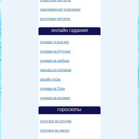
скандинавские талисманы
восточные амулеты
онлайн гадания
гадания да или нет
гадания на будущее
гадания на любовь
чихалка по времени
онлайн тесты
гадания на Таро
гадания на желание
гороскопы
гороскоп на сегодня
гороскоп на завтра