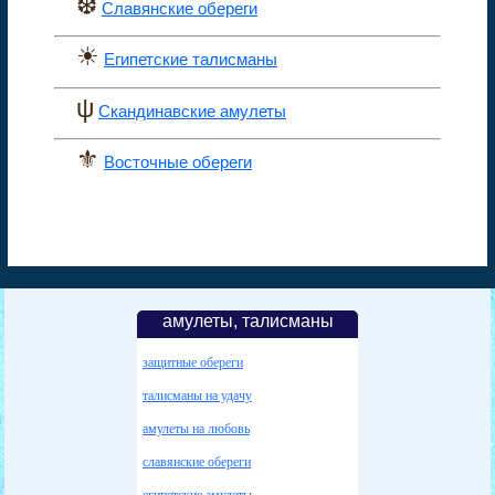
❆
Славянские обереги
☀
Египетские талисманы
ψ
Скандинавские амулеты
⚜
Восточные обереги
амулеты, талисманы
защитные обереги
талисманы на удачу
амулеты на любовь
славянские обереги
египетские амулеты